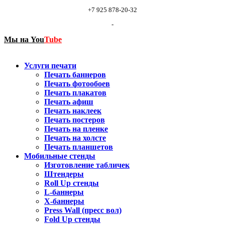
+7 925 878-20-32
-
Мы на
You
Tube
Услуги печати
Печать баннеров
Печать фотообоев
Печать плакатов
Печать афиш
Печать наклеек
Печать постеров
Печать на пленке
Печать на холсте
Печать планшетов
Мобильные стенды
Изготовление табличек
Штендеры
Roll Up стенды
L-баннеры
X-баннеры
Press Wall (пресс вол)
Fold Up стенды