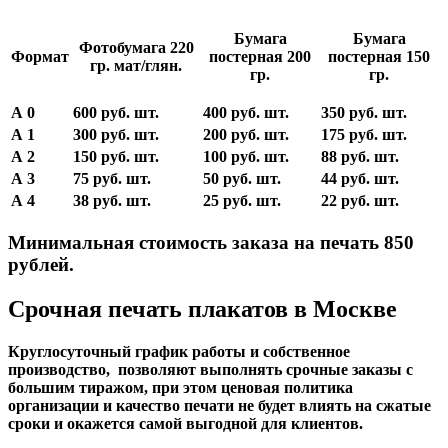
Бумага
Бумага
Фотобумага 220
Формат
постерная 200
постерная 150
гр. мат/глян.
гр.
гр.
А 0
600 руб. шт.
400 руб. шт.
350 руб. шт.
А 1
300 руб. шт.
200 руб. шт.
175 руб. шт.
А 2
150 руб. шт.
100 руб. шт.
88 руб. шт.
А 3
75 руб. шт.
50 руб. шт.
44 руб. шт.
А 4
38 руб. шт.
25 руб. шт.
22 руб. шт.
Минимальная стоимость заказа на печать 850
рублей.
Срочная печать плакатов в Москве
Круглосуточный график работы и собственное
производство, позволяют выполнять срочные заказы с
большим тиражом, при этом ценовая политика
организации и качество печати не будет влиять на сжатые
сроки и окажется самой выгодной для клиентов.