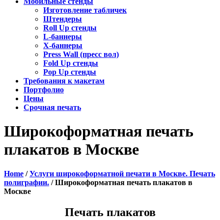
Мобильные стенды
Изготовление табличек
Штендеры
Roll Up стенды
L-баннеры
X-баннеры
Press Wall (пресс вол)
Fold Up стенды
Pop Up стенды
Требования к макетам
Портфолио
Цены
Срочная печать
Широкоформатная печать
плакатов в Москве
Home
/
Услуги широкоформатной печати в Москве. Печать
полиграфии.
/
Широкоформатная печать плакатов в
Москве
Печать плакатов