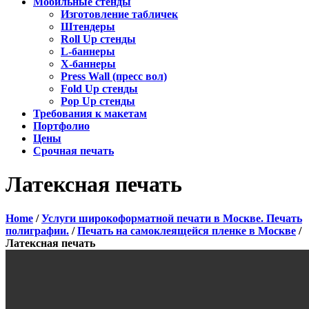
Мобильные стенды
Изготовление табличек
Штендеры
Roll Up стенды
L-баннеры
X-баннеры
Press Wall (пресс вол)
Fold Up стенды
Pop Up стенды
Требования к макетам
Портфолио
Цены
Срочная печать
Латексная печать
Home
/
Услуги широкоформатной печати в Москве. Печать
полиграфии.
/
Печать на самоклеящейся пленке в Москве
/
Латексная печать