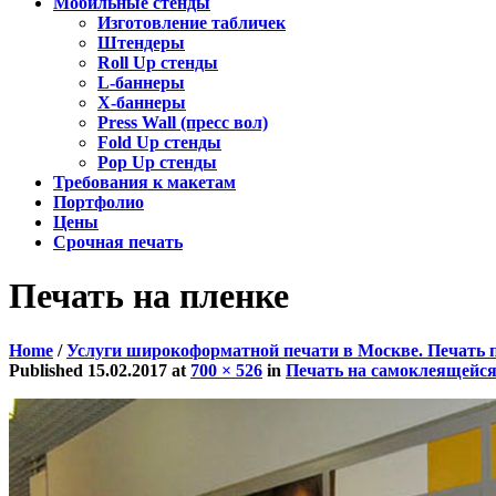
Мобильные стенды
Изготовление табличек
Штендеры
Roll Up стенды
L-баннеры
X-баннеры
Press Wall (пресс вол)
Fold Up стенды
Pop Up стенды
Требования к макетам
Портфолио
Цены
Срочная печать
Печать на пленке
Home
/
Услуги широкоформатной печати в Москве. Печать 
Published
15.02.2017
at
700 × 526
in
Печать на самоклеящейся