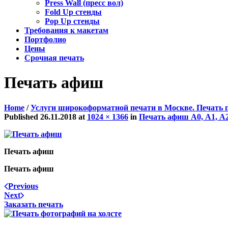
Press Wall (пресс вол)
Fold Up стенды
Pop Up стенды
Требования к макетам
Портфолио
Цены
Срочная печать
Печать афиш
Home
/
Услуги широкоформатной печати в Москве. Печать 
Published
26.11.2018
at
1024 × 1366
in
Печать афиш А0, А1, А2
Печать афиш
Печать афиш
Previous
Next
Заказать печать