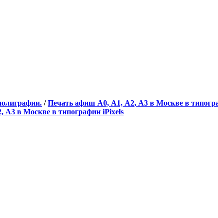
полиграфии.
/
Печать афиш А0, А1, А2, А3 в Москве в типогра
, А3 в Москве в типографии iPixels