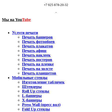
+7 925 878-20-32
-
Мы на
You
Tube
Услуги печати
Печать баннеров
Печать фотообоев
Печать плакатов
Печать афиш
Печать наклеек
Печать постеров
Печать на пленке
Печать на холсте
Печать планшетов
Мобильные стенды
Изготовление табличек
Штендеры
Roll Up стенды
L-баннеры
X-баннеры
Press Wall (пресс вол)
Fold Up стенды