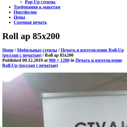
Pop Up стенды
Требования к макетам
Портфолио
Цены
Срочная печать
Roll ap 85х200
Home
/
Мобильные стенды
/
Печать и изготовление Roll-Up
(роллап с печатью)
/
Roll ap 85х200
Published
09.12.2019
at
960 × 1280
in
Печать и изготовление
Roll-Up (роллап с печатью)